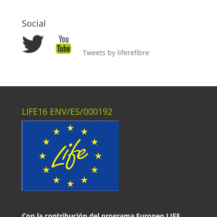
Social
Tweets by liferefibre
LIFE16 ENV/ES/000192
Con la contribución del programa Europeo LIFE