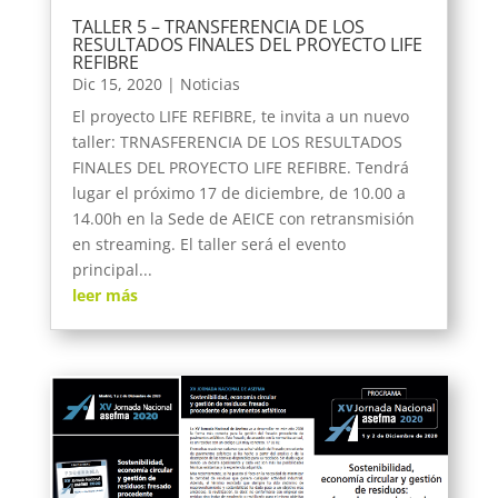
TALLER 5 – TRANSFERENCIA DE LOS
RESULTADOS FINALES DEL PROYECTO LIFE
REFIBRE
Dic 15, 2020
|
Noticias
El proyecto LIFE REFIBRE, te invita a un nuevo
taller: TRNASFERENCIA DE LOS RESULTADOS
FINALES DEL PROYECTO LIFE REFIBRE. Tendrá
lugar el próximo 17 de diciembre, de 10.00 a
14.00h en la Sede de AEICE con retransmisión
en streaming. El taller será el evento
principal...
leer más