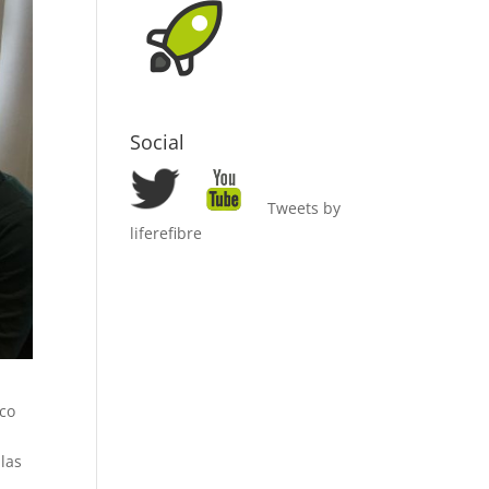
Social
Tweets by
liferefibre
ico
 las